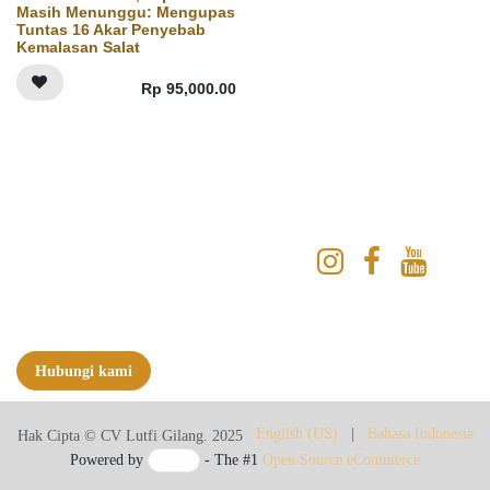
Masih Menunggu: Mengupas
Tuntas 16 Akar Penyebab
Kemalasan Salat
Rp
95,000.00
Hubungi kami
Hak Cipta © CV Lutfi Gilang. 2025
English (US)
|
Bahasa Indonesia
Powered by
- The #1
Open Source eCommerce