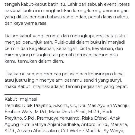
tengah kabut-kabut batin itu. Lahir dari sebuah event literasi
nasional, buku ini menghadirkan lorong-lorong perenungan
yang ditulis dengan bahasa yang indah, penuh lapis makna,
dan kaya warna rasa.
Dalam kabut yang lembut dan melingkupi, imajinasi justru
menjadi penunjuk arah. Puisi-puisi dalam buku ini menjadi
cermin dari kegelisahan, kenangan, cinta, keyakinan, dan
mimpi yang mungkin tak pernah terucap, namun bisa
kamu temukan dalam diam.
Jika kamu sedang mencari pelarian dari kebisingan dunia,
atau justru ingin menyelami batinmu sendiri yang sunyi,
maka Kabut Imajinasi adalah teman perjalanan yang tepat.
_________________
Kabut Imajinasi
Penulis: Didik Prayitno, S.Kom., Gr., Dra. Mas Ayu Sri Wachju
Embun Waty, M.Pd., Maria Rosita Sirait, M.Pd., Hadi
Prayitno, S.Pd., Pramudya Yanuanto, Riska Efendi, Anak
Agung Putri Sathya Anjani Sadhaka, Antoro, S.Pd., Mariana,
S.Pd., Azzam Abdussalam, Cut Wellee Maulida, Sy Widya,