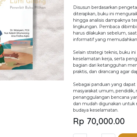
Disusun berdasarkan penget
diterapkan, buku ini menguraik
hingga analisis dampaknya te
lingkungan. Pembaca dibimb
harus dilakukan sebelum, saat, 
informatif yang memudahka
Selain strategi teknis, buku 
keselamatan kerja, serta pengu
bagian dari ketangguhan men
praktis, dan dirancang agar d
Sebagai panduan yang dapat di
masyarakat umum, pendidik, r
penanggulangan bencana ya
dan mudah digunakan untuk m
budaya keselamatan.
Rp
70,000.00