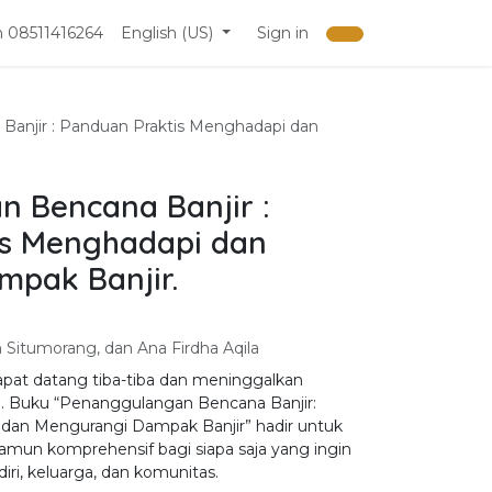
 08511416264
English (US)
Sign in
anjir : Panduan Praktis Menghadapi dan
 Bencana Banjir :
is Menghadapi dan
pak Banjir.
h Situmorang, dan Ana Firdha Aqila
apat datang tiba-tiba dan meninggalkan
. Buku “Penanggulangan Bencana Banjir:
dan Mengurangi Dampak Banjir” hadir untuk
mun komprehensif bagi siapa saja yang ingin
ri, keluarga, dan komunitas.