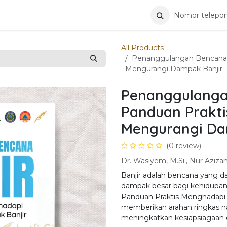
ntang Kami
Hubungi Kami
Nomor telepon
All Products
Penanggulangan Bencana B
Mengurangi Dampak Banjir.
Penanggulangan
Panduan Prakt
Mengurangi Dam
(0 review)
Dr. Wasiyem, M.Si., Nur Aziza
Banjir adalah bencana yang d
dampak besar bagi kehidupan
Panduan Praktis Menghadapi 
memberikan arahan ringkas na
meningkatkan kesiapsiagaan di